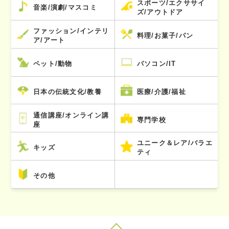
スポーツ/エクササイ
音楽/演劇/マスコミ
ズ/アウトドア
ファッション/インテリ
料理/お菓子/パン
ア/アート
ペット/動物
パソコン/IT
日本の伝統文化/教養
医療/介護/福祉
通信講座/オンライン講
専門学校
座
ユニーク＆レア/バラエ
キッズ
ティ
その他