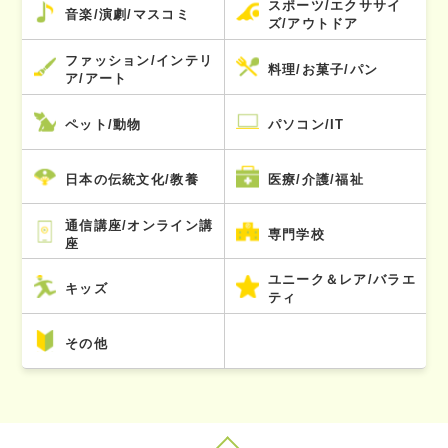
スポーツ/エクササイ
音楽/演劇/マスコミ
ズ/アウトドア
ファッション/インテリ
料理/お菓子/パン
ア/アート
ペット/動物
パソコン/IT
日本の伝統文化/教養
医療/介護/福祉
通信講座/オンライン講
専門学校
座
ユニーク＆レア/バラエ
キッズ
ティ
その他