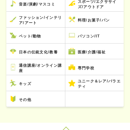
スポーツ/エクササイ
音楽/演劇/マスコミ
ズ/アウトドア
ファッション/インテリ
料理/お菓子/パン
ア/アート
ペット/動物
パソコン/IT
日本の伝統文化/教養
医療/介護/福祉
通信講座/オンライン講
専門学校
座
ユニーク＆レア/バラエ
キッズ
ティ
その他