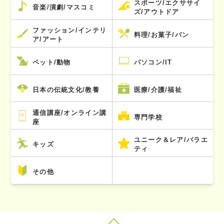
スポーツ/エクササイ
音楽/演劇/マスコミ
ズ/アウトドア
ファッション/インテリ
料理/お菓子/パン
ア/アート
ペット/動物
パソコン/IT
日本の伝統文化/教養
医療/介護/福祉
通信講座/オンライン講
専門学校
座
ユニーク＆レア/バラエ
キッズ
ティ
その他