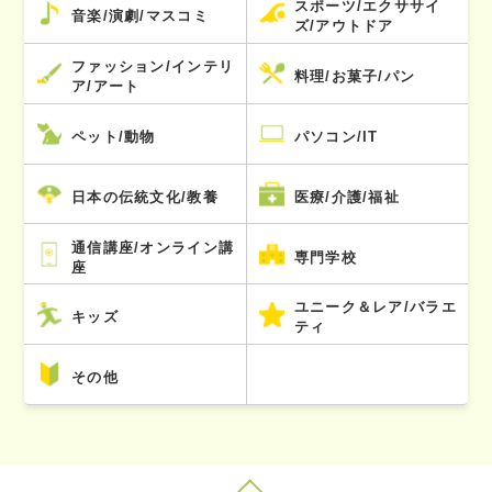
スポーツ/エクササイ
音楽/演劇/マスコミ
ズ/アウトドア
ファッション/インテリ
料理/お菓子/パン
ア/アート
ペット/動物
パソコン/IT
日本の伝統文化/教養
医療/介護/福祉
通信講座/オンライン講
専門学校
座
ユニーク＆レア/バラエ
キッズ
ティ
その他