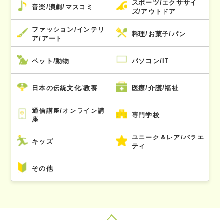
スポーツ/エクササイ
音楽/演劇/マスコミ
ズ/アウトドア
ファッション/インテリ
料理/お菓子/パン
ア/アート
ペット/動物
パソコン/IT
日本の伝統文化/教養
医療/介護/福祉
通信講座/オンライン講
専門学校
座
ユニーク＆レア/バラエ
キッズ
ティ
その他