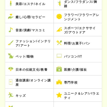
ダンス/フラダンス/舞
美容/エステ/ネイル
踏
フラワー/フラワーアレ
癒し/心理/セラピー
ンジメント
スポーツ/エクササイ
音楽/演劇/マスコミ
ズ/アウトドア
ファッション/インテリ
料理/お菓子/パン
ア/アート
ペット/動物
パソコン/IT
日本の伝統文化/教養
医療/介護/福祉
通信講座/オンライン講
専門学校
座
ユニーク＆レア/バラエ
キッズ
ティ