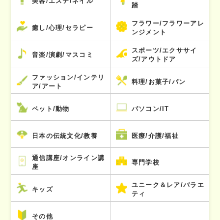
美容/エステ/ネイル
踏
フラワー/フラワーアレ
癒し/心理/セラピー
ンジメント
スポーツ/エクササイ
音楽/演劇/マスコミ
ズ/アウトドア
ファッション/インテリ
料理/お菓子/パン
ア/アート
ペット/動物
パソコン/IT
日本の伝統文化/教養
医療/介護/福祉
通信講座/オンライン講
専門学校
座
ユニーク＆レア/バラエ
キッズ
ティ
その他