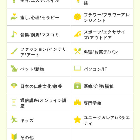
美容/エステ/ネイル
踏
フラワー/フラワーアレ
癒し/心理/セラピー
ンジメント
スポーツ/エクササイ
音楽/演劇/マスコミ
ズ/アウトドア
ファッション/インテリ
料理/お菓子/パン
ア/アート
ペット/動物
パソコン/IT
日本の伝統文化/教養
医療/介護/福祉
通信講座/オンライン講
専門学校
座
ユニーク＆レア/バラエ
キッズ
ティ
その他