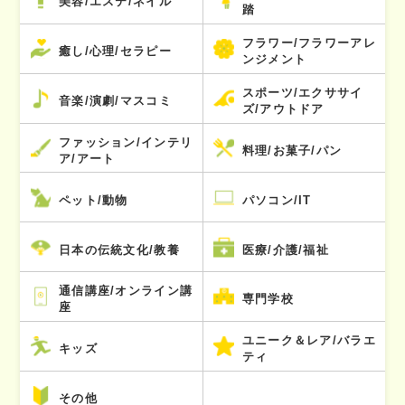
美容/エステ/ネイル
踏
フラワー/フラワーアレ
癒し/心理/セラピー
ンジメント
スポーツ/エクササイ
音楽/演劇/マスコミ
ズ/アウトドア
ファッション/インテリ
料理/お菓子/パン
ア/アート
ペット/動物
パソコン/IT
日本の伝統文化/教養
医療/介護/福祉
通信講座/オンライン講
専門学校
座
ユニーク＆レア/バラエ
キッズ
ティ
その他