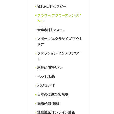
癒し/心理/セラピー
フラワー/フラワーアレンジメ
ント
音楽/演劇/マスコミ
スポーツ/エクササイズ/アウト
ドア
ファッション/インテリア/アー
ト
料理/お菓子/パン
ペット/動物
パソコン/IT
日本の伝統文化/教養
医療/介護/福祉
通信講座/オンライン講座