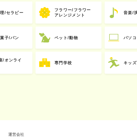
フラワー/フラワー
心理/セラピー
音楽/
アレンジメント
お菓子/パン
ペット/動物
パソコ
座/オンライ
専門学校
キッズ
運営会社