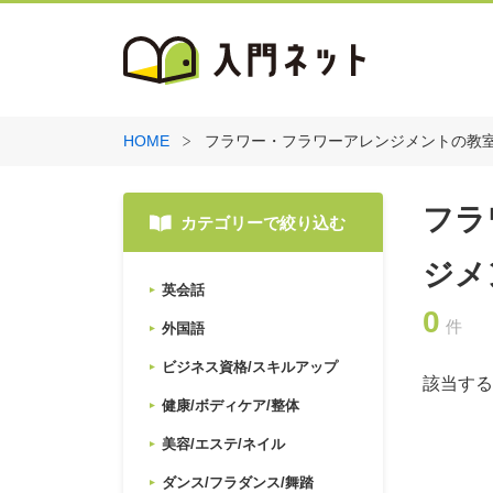
HOME
フラワー・フラワーアレンジメントの教
フラ
カテゴリーで絞り込む
ジメ
英会話
0
件
外国語
ビジネス資格/スキルアップ
該当する
健康/ボディケア/整体
美容/エステ/ネイル
ダンス/フラダンス/舞踏