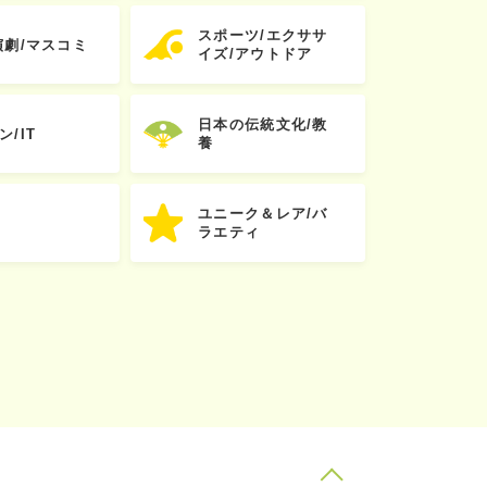
スポーツ/エクササ
演劇/マスコミ
イズ/アウトドア
日本の伝統文化/教
ン/IT
養
ユニーク＆レア/バ
ラエティ