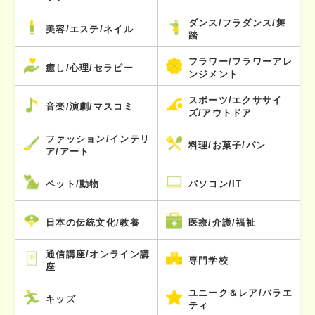
ダンス/フラダンス/舞
美容/エステ/ネイル
踏
フラワー/フラワーアレ
癒し/心理/セラピー
ンジメント
スポーツ/エクササイ
音楽/演劇/マスコミ
ズ/アウトドア
ファッション/インテリ
料理/お菓子/パン
ア/アート
ペット/動物
パソコン/IT
日本の伝統文化/教養
医療/介護/福祉
通信講座/オンライン講
専門学校
座
ユニーク＆レア/バラエ
キッズ
ティ