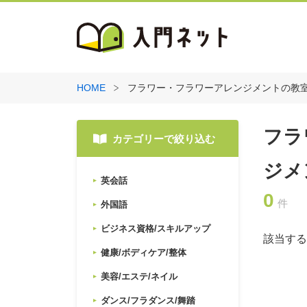
HOME
フラワー・フラワーアレンジメントの教
フラ
カテゴリーで絞り込む
ジメ
英会話
0
件
外国語
ビジネス資格/スキルアップ
該当する
健康/ボディケア/整体
美容/エステ/ネイル
ダンス/フラダンス/舞踏