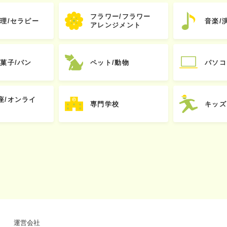
フラワー/フラワー
心理/セラピー
音楽/
アレンジメント
お菓子/パン
ペット/動物
パソコ
座/オンライ
専門学校
キッズ
運営会社