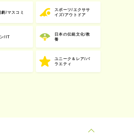
スポーツ/エクササ
演劇/マスコミ
イズ/アウトドア
日本の伝統文化/教
ン/IT
養
ユニーク＆レア/バ
ラエティ