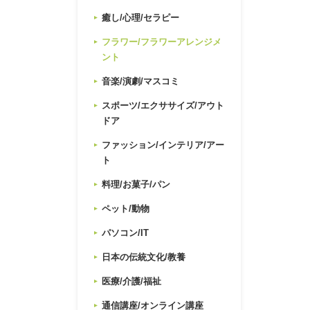
癒し/心理/セラピー
フラワー/フラワーアレンジメ
ント
音楽/演劇/マスコミ
スポーツ/エクササイズ/アウト
ドア
ファッション/インテリア/アー
ト
料理/お菓子/パン
ペット/動物
パソコン/IT
日本の伝統文化/教養
医療/介護/福祉
通信講座/オンライン講座