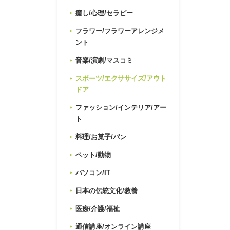
癒し/心理/セラピー
フラワー/フラワーアレンジメ
ント
音楽/演劇/マスコミ
スポーツ/エクササイズ/アウト
ドア
ファッション/インテリア/アー
ト
料理/お菓子/パン
ペット/動物
パソコン/IT
日本の伝統文化/教養
医療/介護/福祉
通信講座/オンライン講座