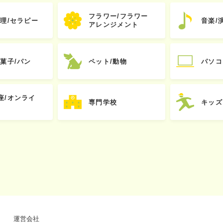
フラワー/フラワー
心理/セラピー
音楽/
アレンジメント
お菓子/パン
ペット/動物
パソコ
座/オンライ
専門学校
キッズ
運営会社