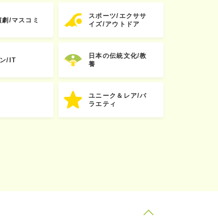
スポーツ/エクササ
演劇/マスコミ
イズ/アウトドア
日本の伝統文化/教
ン/IT
養
ユニーク＆レア/バ
ラエティ