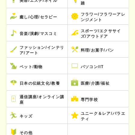
美容/エステ/ネイル
踏
フラワー/フラワーアレ
癒し/心理/セラピー
ンジメント
スポーツ/エクササイ
音楽/演劇/マスコミ
ズ/アウトドア
ファッション/インテリ
料理/お菓子/パン
ア/アート
ペット/動物
パソコン/IT
日本の伝統文化/教養
医療/介護/福祉
通信講座/オンライン講
専門学校
座
ユニーク＆レア/バラエ
キッズ
ティ
その他