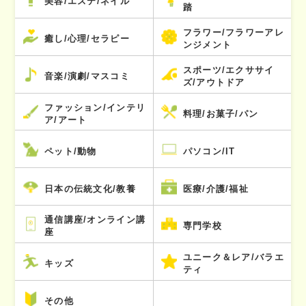
美容/エステ/ネイル
踏
フラワー/フラワーアレ
癒し/心理/セラピー
ンジメント
スポーツ/エクササイ
音楽/演劇/マスコミ
ズ/アウトドア
ファッション/インテリ
料理/お菓子/パン
ア/アート
ペット/動物
パソコン/IT
日本の伝統文化/教養
医療/介護/福祉
通信講座/オンライン講
専門学校
座
ユニーク＆レア/バラエ
キッズ
ティ
その他