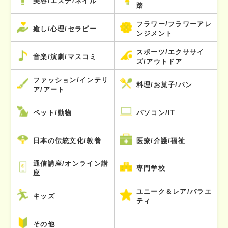
美容/エステ/ネイル
踏
フラワー/フラワーアレ
癒し/心理/セラピー
ンジメント
スポーツ/エクササイ
音楽/演劇/マスコミ
ズ/アウトドア
ファッション/インテリ
料理/お菓子/パン
ア/アート
ペット/動物
パソコン/IT
日本の伝統文化/教養
医療/介護/福祉
通信講座/オンライン講
専門学校
座
ユニーク＆レア/バラエ
キッズ
ティ
その他