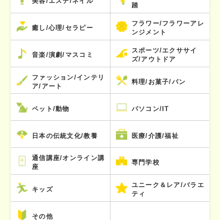
美容/エステ/ネイル
踏
フラワー/フラワーアレ
癒し/心理/セラピー
ンジメント
スポーツ/エクササイ
音楽/演劇/マスコミ
ズ/アウトドア
ファッション/インテリ
料理/お菓子/パン
ア/アート
ペット/動物
パソコン/IT
日本の伝統文化/教養
医療/介護/福祉
通信講座/オンライン講
専門学校
座
ユニーク＆レア/バラエ
キッズ
ティ
その他