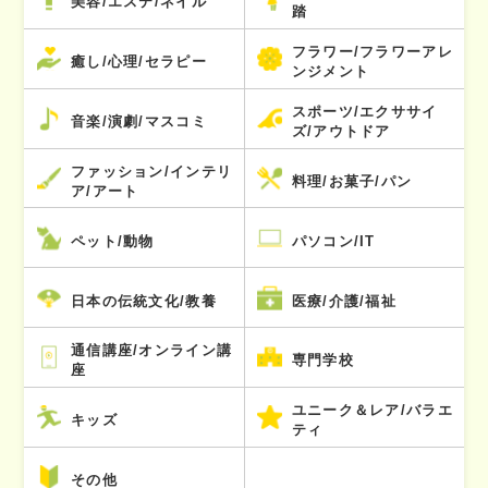
美容/エステ/ネイル
踏
フラワー/フラワーアレ
癒し/心理/セラピー
ンジメント
スポーツ/エクササイ
音楽/演劇/マスコミ
ズ/アウトドア
ファッション/インテリ
料理/お菓子/パン
ア/アート
ペット/動物
パソコン/IT
日本の伝統文化/教養
医療/介護/福祉
通信講座/オンライン講
専門学校
座
ユニーク＆レア/バラエ
キッズ
ティ
その他