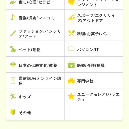
癒し/心理/セラピー
ンジメント
スポーツ/エクササイ
音楽/演劇/マスコミ
ズ/アウトドア
ファッション/インテリ
料理/お菓子/パン
ア/アート
ペット/動物
パソコン/IT
日本の伝統文化/教養
医療/介護/福祉
通信講座/オンライン講
専門学校
座
ユニーク＆レア/バラエ
キッズ
ティ
その他