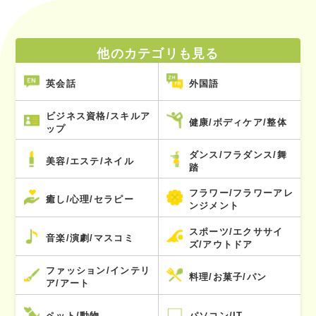
他のカテゴリも見る
英会話
外国語
ビジネス資格/スキルア
健康/ボディケア/整体
ップ
ダンス/フラダンス/舞
美容/エステ/ネイル
踏
フラワー/フラワーアレ
癒し/心理/セラピー
ンジメント
スポーツ/エクササイ
音楽/演劇/マスコミ
ズ/アウトドア
ファッション/インテリ
料理/お菓子/パン
ア/アート
ペット/動物
パソコン/IT