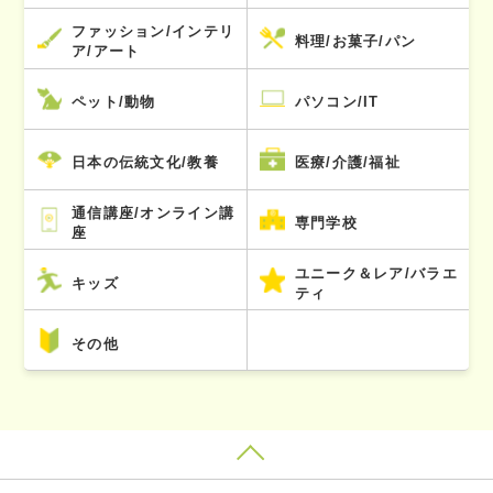
ファッション/インテリ
料理/お菓子/パン
ア/アート
ペット/動物
パソコン/IT
日本の伝統文化/教養
医療/介護/福祉
通信講座/オンライン講
専門学校
座
ユニーク＆レア/バラエ
キッズ
ティ
その他