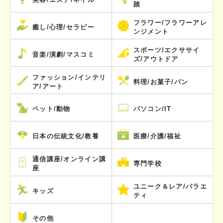
踏
フラワー/フラワーアレ
癒し/心理/セラピー
ンジメント
スポーツ/エクササイ
音楽/演劇/マスコミ
ズ/アウトドア
ファッション/インテリ
料理/お菓子/パン
ア/アート
ペット/動物
パソコン/IT
日本の伝統文化/教養
医療/介護/福祉
通信講座/オンライン講
専門学校
座
ユニーク＆レア/バラエ
キッズ
ティ
その他