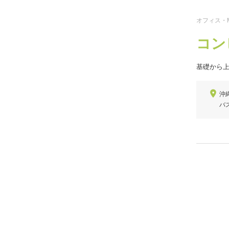
オフィス・M
コン
基礎から
沖
バ