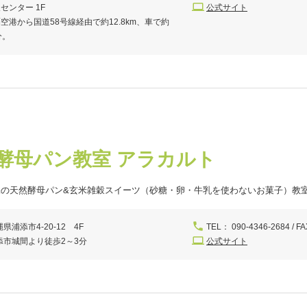
センター 1F
公式サイト
空港から国道58号線経由で約12.8km、車で約
分。
酵母パン教室 アラカルト
添の天然酵母パン&玄米雑穀スイーツ（砂糖・卵・牛乳を使わないお菓子）教
県浦添市4-20-12 4F
TEL： 090-4346-2684 / FA
添市城間より徒歩2～3分
公式サイト