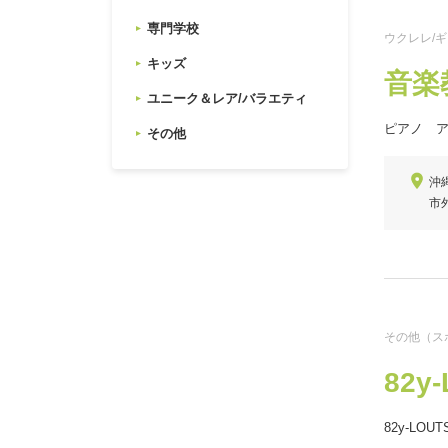
専門学校
ウクレレ/ギ
キッズ
音楽教
ユニーク＆レア/バラエティ
ピアノ 
その他
沖
市
その他（ス
82y
82y-LO