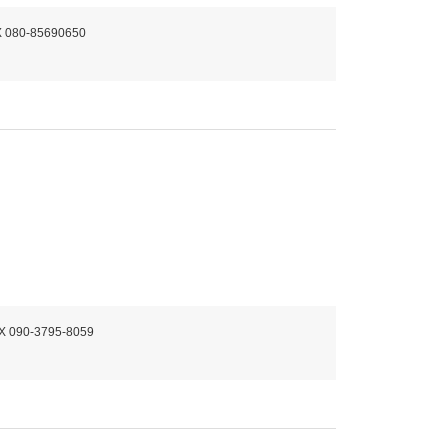
X 080-85690650
X 090-3795-8059