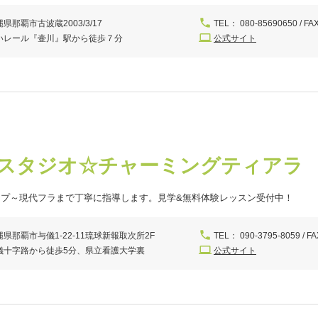
県那覇市古波蔵2003/3/17
TEL： 080-85690650 / FA
いレール『壷川』駅から徒歩７分
公式サイト
スタジオ☆チャーミングティアラ
ップ～現代フラまで丁寧に指導します。見学&無料体験レッスン受付中！
縄県那覇市与儀1-22-11琉球新報取次所2F
TEL： 090-3795-8059 / FA
儀十字路から徒歩5分、県立看護大学裏
公式サイト