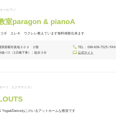
ター/ピアノ
室paragon & pianoA
アコギ エレキ ウクレレ教えています無料体験出来ます
縄県那覇市真地３０３ ２階
TEL： 098-836-7525 / FAX
外線バス（1日橋下車）：徒歩３分
公式サイト
ポーツ エクササイズ）
-LOUTS
UTS Yoga&Danceねこのいるアットホームな教室です