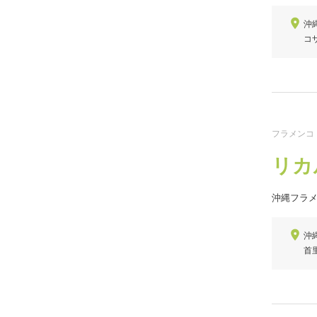
沖
コ
フラメンコ
リカ
沖縄フラ
沖縄
首