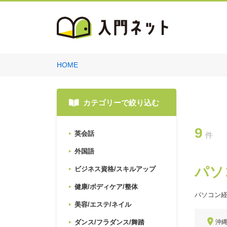
HOME
カテゴリーで絞り込む
9
英会話
件
外国語
パソ
ビジネス資格/スキルアップ
健康/ボディケア/整体
パソコン
美容/エステ/ネイル
ダンス/フラダンス/舞踏
沖縄