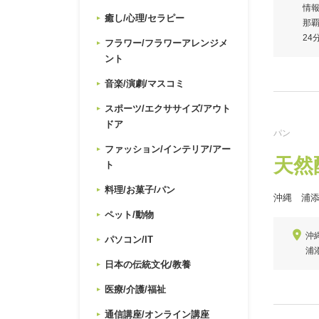
情報
癒し/心理/セラピー
那覇
24
フラワー/フラワーアレンジメ
ント
音楽/演劇/マスコミ
スポーツ/エクササイズ/アウト
ドア
パン
ファッション/インテリア/アー
天然
ト
料理/お菓子/パン
沖縄 浦
ペット/動物
沖縄
パソコン/IT
浦
日本の伝統文化/教養
医療/介護/福祉
通信講座/オンライン講座