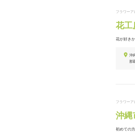
フラワーア
花工
花が好き
沖
那
フラワーア
沖縄
初めての