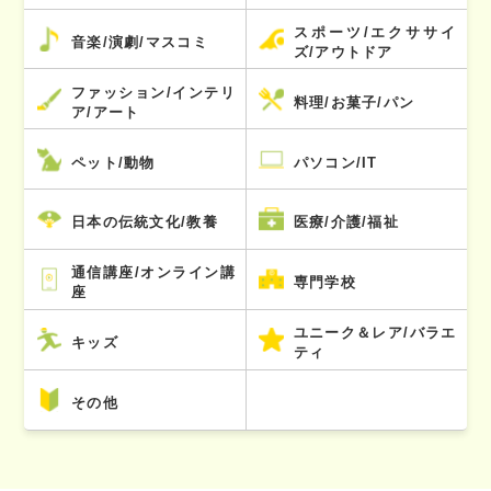
スポーツ/エクササイ
音楽/演劇/マスコミ
ズ/アウトドア
ファッション/インテリ
料理/お菓子/パン
ア/アート
ペット/動物
パソコン/IT
日本の伝統文化/教養
医療/介護/福祉
通信講座/オンライン講
専門学校
座
ユニーク＆レア/バラエ
キッズ
ティ
その他