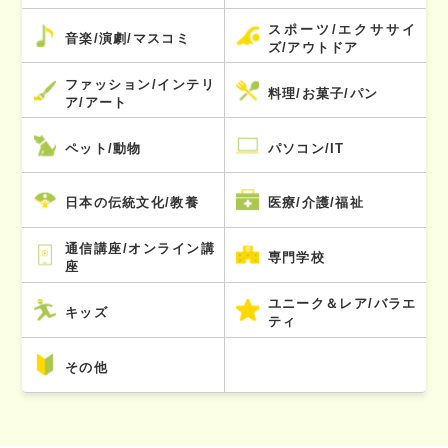
スポーツ/エクササイ
音楽/演劇/マスコミ
ズ/アウトドア
ファッション/インテリ
料理/お菓子/パン
ア/アート
ペット/動物
パソコン/IT
日本の伝統文化/教養
医療/介護/福祉
通信講座/オンライン講
専門学校
座
ユニーク＆レア/バラエ
キッズ
ティ
その他