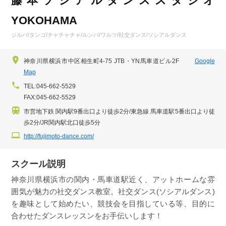
藤本ソシアルダンススタジオ
YOKOHAMA
ジルバ/タンゴ/チャチャチャ/ルンバ/ワルツ/社交ダンス/ソシアルダンス
神奈川県横浜市中区相生町4-75 JTB・YN馬車道ビル2F
Google
Map
TEL:045-662-5529
FAX:045-662-5529
市営地下鉄 関内駅9番出口より徒歩2分/東急線 馬車道駅5番出口より徒
歩2分/JR関内駅北口徒歩5分
http://fujimoto-dance.com/
スクール説明
神奈川県横浜市の関内・馬車道駅近く、アットホームな雰
囲気が魅力の社交ダンス教室。社交ダンス(ソシアルダンス)
を趣味として始めたい、競技会を目指している等、目的に
合わせたダンスレッスンをお手伝いします！