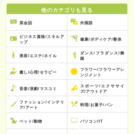
他のカテゴリも見る
英会話
外国語
ビジネス資格/スキルア
健康/ボディケア/整体
ップ
ダンス/フラダンス/舞
美容/エステ/ネイル
踏
フラワー/フラワーアレ
癒し/心理/セラピー
ンジメント
スポーツ/エクササイ
音楽/演劇/マスコミ
ズ/アウトドア
ファッション/インテリ
料理/お菓子/パン
ア/アート
ペット/動物
パソコン/IT