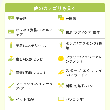
他のカテゴリも見る
英会話
外国語
ビジネス資格/スキルア
健康/ボディケア/整体
ップ
ダンス/フラダンス/舞
美容/エステ/ネイル
踏
フラワー/フラワーアレ
癒し/心理/セラピー
ンジメント
スポーツ/エクササイ
音楽/演劇/マスコミ
ズ/アウトドア
ファッション/インテリ
料理/お菓子/パン
ア/アート
ペット/動物
パソコン/IT