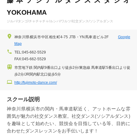
藤本ソシアルダンススタジオ
YOKOHAMA
ジルバ/タンゴ/チャチャチャ/ルンバ/ワルツ/社交ダンス/ソシアルダンス
神奈川県横浜市中区相生町4-75 JTB・YN馬車道ビル2F
Google
Map
TEL:045-662-5529
FAX:045-662-5529
市営地下鉄 関内駅9番出口より徒歩2分/東急線 馬車道駅5番出口より徒
歩2分/JR関内駅北口徒歩5分
http://fujimoto-dance.com/
スクール説明
神奈川県横浜市の関内・馬車道駅近く、アットホームな雰
囲気が魅力の社交ダンス教室。社交ダンス(ソシアルダンス)
を趣味として始めたい、競技会を目指している等、目的に
合わせたダンスレッスンをお手伝いします！