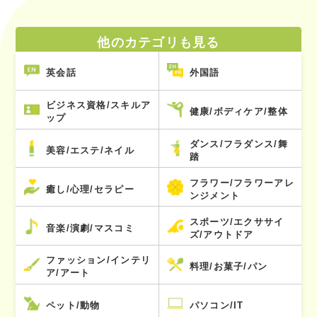
他のカテゴリも見る
英会話
外国語
ビジネス資格/スキルア
健康/ボディケア/整体
ップ
ダンス/フラダンス/舞
美容/エステ/ネイル
踏
フラワー/フラワーアレ
癒し/心理/セラピー
ンジメント
スポーツ/エクササイ
音楽/演劇/マスコミ
ズ/アウトドア
ファッション/インテリ
料理/お菓子/パン
ア/アート
ペット/動物
パソコン/IT