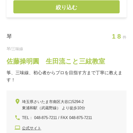
絞り込む
18
琴
件
琴/三味線
佐藤操明圓 生田流こと三絃教室
筝、三味線、初心者からプロを目指す方まで丁寧に教えま
す！
埼玉県さいたま市南区大谷口5294-2
東浦和駅（武蔵野線） より徒歩10分
TEL： 048-875-7211 / FAX 048-875-7211
公式サイト