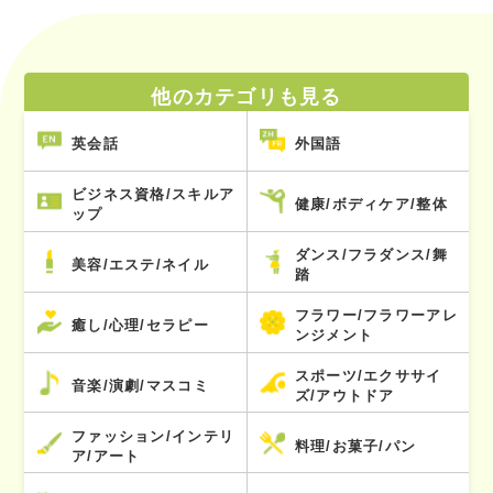
他のカテゴリも見る
英会話
外国語
ビジネス資格/スキルア
健康/ボディケア/整体
ップ
ダンス/フラダンス/舞
美容/エステ/ネイル
踏
フラワー/フラワーアレ
癒し/心理/セラピー
ンジメント
スポーツ/エクササイ
音楽/演劇/マスコミ
ズ/アウトドア
ファッション/インテリ
料理/お菓子/パン
ア/アート