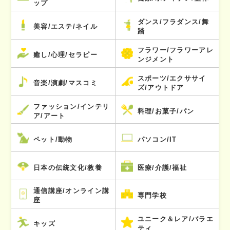
ップ
ダンス/フラダンス/舞
美容/エステ/ネイル
踏
フラワー/フラワーアレ
癒し/心理/セラピー
ンジメント
スポーツ/エクササイ
音楽/演劇/マスコミ
ズ/アウトドア
ファッション/インテリ
料理/お菓子/パン
ア/アート
ペット/動物
パソコン/IT
日本の伝統文化/教養
医療/介護/福祉
通信講座/オンライン講
専門学校
座
ユニーク＆レア/バラエ
キッズ
ティ