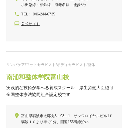
小田急線・相鉄線 海老名駅 徒歩5分
TEL： 046-244-6735
公式サイト
リンパケア/フットセラピスト/ボディセラピスト/整体
南浦和整体学院富山校
実践的な技術が学べる養成スクール、厚生労働大臣認可
全国整体療法協同組合認定校です
富山県砺波市太郎丸3－98－1 サンワロイヤルビル1Ｆ
砺波ＩＣより車で1分、国道156号線沿い