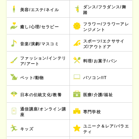
ダンス/フラダンス/舞
美容/エステ/ネイル
踏
フラワー/フラワーアレ
癒し/心理/セラピー
ンジメント
スポーツ/エクササイ
音楽/演劇/マスコミ
ズ/アウトドア
ファッション/インテリ
料理/お菓子/パン
ア/アート
ペット/動物
パソコン/IT
日本の伝統文化/教養
医療/介護/福祉
通信講座/オンライン講
専門学校
座
ユニーク＆レア/バラエ
キッズ
ティ