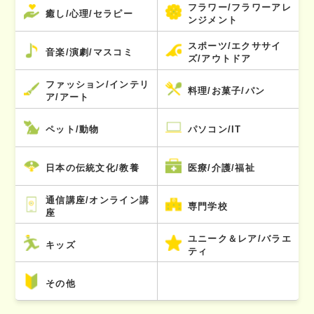
フラワー/フラワーアレ
癒し/心理/セラピー
ンジメント
スポーツ/エクササイ
音楽/演劇/マスコミ
ズ/アウトドア
ファッション/インテリ
料理/お菓子/パン
ア/アート
ペット/動物
パソコン/IT
日本の伝統文化/教養
医療/介護/福祉
通信講座/オンライン講
専門学校
座
ユニーク＆レア/バラエ
キッズ
ティ
その他