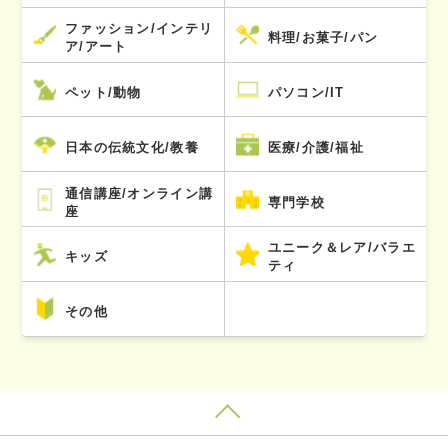
ファッション/インテリ
料理/お菓子/パン
ア/アート
ペット/動物
パソコン/IT
日本の伝統文化/教養
医療/介護/福祉
通信講座/オンライン講
専門学校
座
ユニーク＆レア/バラエ
キッズ
ティ
その他