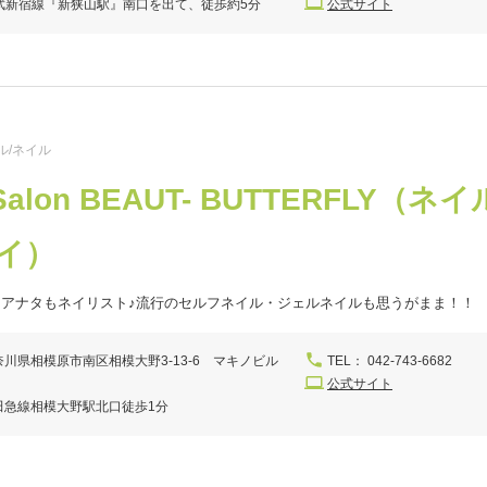
武新宿線『新狭山駅』南口を出て、徒歩約5分
公式サイト
ル/ネイル
lSalon BEAUT- BUTTERF
イ）
はアナタもネイリスト♪流行のセルフネイル・ジェルネイルも思うがまま！！
奈川県相模原市南区相模大野3-13-6 マキノビル
TEL： 042-743-6682
公式サイト
田急線相模大野駅北口徒歩1分