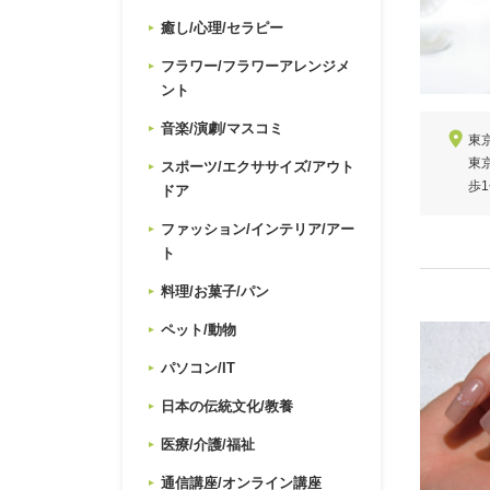
癒し/心理/セラピー
フラワー/フラワーアレンジメ
ント
音楽/演劇/マスコミ
東京
東
スポーツ/エクササイズ/アウト
歩
ドア
ファッション/インテリア/アー
ト
料理/お菓子/パン
ペット/動物
パソコン/IT
日本の伝統文化/教養
医療/介護/福祉
通信講座/オンライン講座