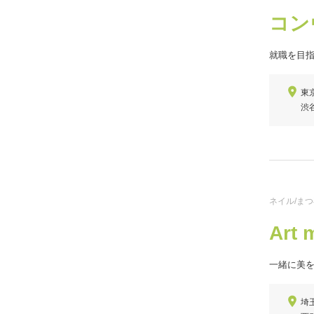
コン
就職を目
東京
渋
ネイル/ま
Art 
一緒に美
埼