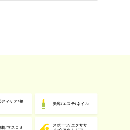
ボディケア/整
美容/エステ/ネイル
スポーツ/エクササ
演劇/マスコミ