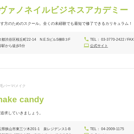
ヴァノネイルビジネスアカデミー
指す方のためのスクール。全くの未経験でも最短で修了できるカリキュラム！
都渋谷区桜丘町22-14 N.E.SビルS棟B３F
TEL： 03-3770-2422 / FAX
谷駅から徒歩5分
公式サイト
つ毛パーマ/メイク
make candy
を追求していきましょう。
玉県狭山市東三ツ木201-1 泉レジデンス1-B
TEL： 04-2009-1175