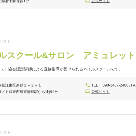
王線府中駅徒歩1分
公式サイト
イリスト
ルスクール&サロン アミュレッ
リスト協会認定講師による直接指導が受けられるネイルスクールです。
京都江東区新砂１－２－１
TEL： 090-3467-2400 / FA
京メトロ東西線東陽町駅から徒歩2分
公式サイト
イリスト