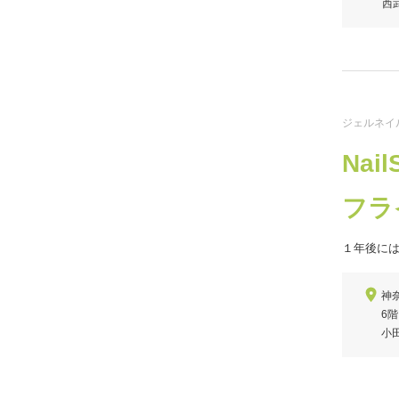
西
ジェルネイ
Nai
フラ
１年後に
神
6階
小