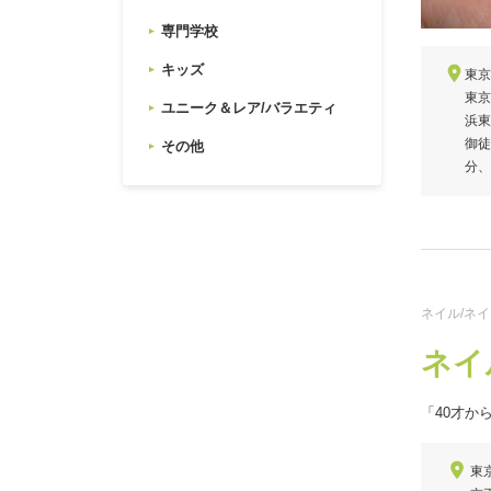
専門学校
キッズ
東京
東京
ユニーク＆レア/バラエティ
浜東
御徒
その他
分、
ネイル/ネ
ネイ
「40才か
東