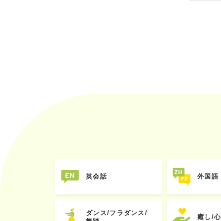
英会話
外国語
ダンス/フラダンス/
癒し/