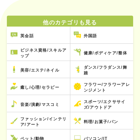
他のカテゴリも見る
英会話
外国語
ビジネス資格/スキルア
健康/ボディケア/整体
ップ
ダンス/フラダンス/舞
美容/エステ/ネイル
踏
フラワー/フラワーアレ
癒し/心理/セラピー
ンジメント
スポーツ/エクササイ
音楽/演劇/マスコミ
ズ/アウトドア
ファッション/インテリ
料理/お菓子/パン
ア/アート
ペット/動物
パソコン/IT