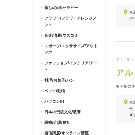
癒し/心理/セラピー
東
フラワー/フラワーアレンジメ
渋
ント
音楽/演劇/マスコミ
スポーツ/エクササイズ/アウト
ドア
ウォーキン
ファッション/インテリア/アー
ト
アル
料理/お菓子/パン
モデルの
ペット/動物
パソコン/IT
東
号
日本の伝統文化/教養
J
医療/介護/福祉
通信講座/オンライン講座