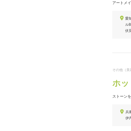
アートメ
愛
ルB
伏
その他（美
ホッ
ストーン
兵
伊