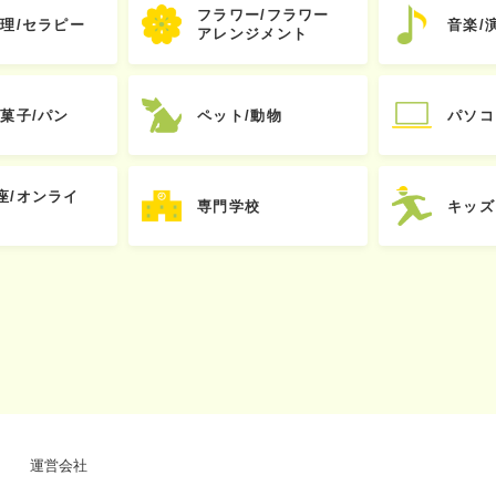
フラワー/フラワー
心理/セラピー
音楽/
アレンジメント
お菓子/パン
ペット/動物
パソコ
座/オンライ
専門学校
キッズ
運営会社