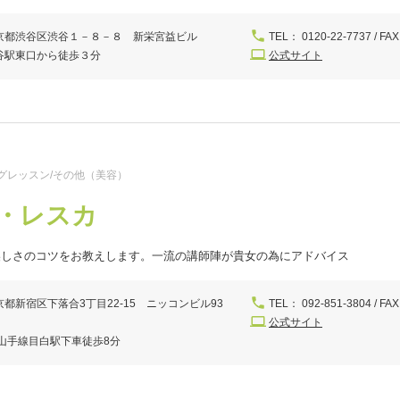
京都渋谷区渋谷１－８－８ 新栄宮益ビル
TEL： 0120-22-7737 / FAX
谷駅東口から徒歩３分
公式サイト
グレッスン/その他（美容）
・レスカ
美しさのコツをお教えします。一流の講師陣が貴女の為にアドバイス
京都新宿区下落合3丁目22-15 ニッコンビル93
TEL： 092-851-3804 / FAX
公式サイト
R山手線目白駅下車徒歩8分