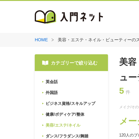
HOME
美容・エステ・ネイル・ビューティーの
美容
カテゴリーで絞り込む
ュー
英会話
5
件
外国語
ビジネス資格/スキルアップ
メイク/そ
健康/ボディケア/整体
メー
美容/エステ/ネイル
120人の
ダンス/フラダンス/舞踏