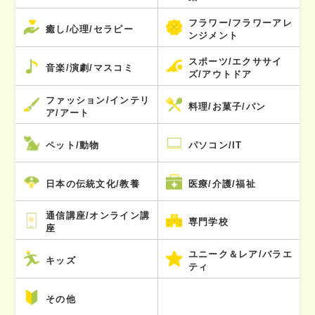
フラワー/フラワーアレ
癒し/心理/セラピー
ンジメント
スポーツ/エクササイ
音楽/演劇/マスコミ
ズ/アウトドア
ファッション/インテリ
料理/お菓子/パン
ア/アート
ペット/動物
パソコン/IT
日本の伝統文化/教養
医療/介護/福祉
通信講座/オンライン講
専門学校
座
ユニーク＆レア/バラエ
キッズ
ティ
その他