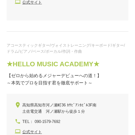
公式サイト
アコースティックギター/ヴォイストレーニング/キーボード/ギター/
ドラム/ピアノ/ベース/ボーカル/作詞・作曲
★HELLO MUSIC ACADEMY★
【ゼロから始めるメジャーデビューへの道！】
～本気でプロを目指す君を徹底サポート～
高知県高知市河ノ瀬町36 ｶｻﾋﾞｱﾝｶﾋﾞﾙ3F南
土佐電交通 河ノ瀬駅から徒歩１分
TEL： 090-1579-7692
公式サイト