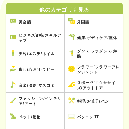
他のカテゴリも見る
英会話
外国語
ビジネス資格/スキルア
健康/ボディケア/整体
ップ
ダンス/フラダンス/舞
美容/エステ/ネイル
踏
フラワー/フラワーアレ
癒し/心理/セラピー
ンジメント
スポーツ/エクササイ
音楽/演劇/マスコミ
ズ/アウトドア
ファッション/インテリ
料理/お菓子/パン
ア/アート
ペット/動物
パソコン/IT