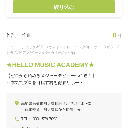
絞り込む
8
作詞・作曲
件
アコースティックギター/ヴォイストレーニング/キーボード/ギター/
ドラム/ピアノ/ベース/ボーカル/作詞・作曲
★HELLO MUSIC ACADEMY★
【ゼロから始めるメジャーデビューへの道！】
～本気でプロを目指す君を徹底サポート～
高知県高知市河ノ瀬町36 ｶｻﾋﾞｱﾝｶﾋﾞﾙ3F南
土佐電交通 河ノ瀬駅から徒歩１分
TEL： 090-1579-7692