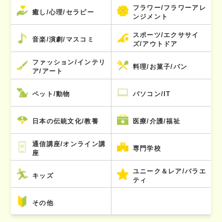
フラワー/フラワーアレ
癒し/心理/セラピー
ンジメント
スポーツ/エクササイ
音楽/演劇/マスコミ
ズ/アウトドア
ファッション/インテリ
料理/お菓子/パン
ア/アート
ペット/動物
パソコン/IT
日本の伝統文化/教養
医療/介護/福祉
通信講座/オンライン講
専門学校
座
ユニーク＆レア/バラエ
キッズ
ティ
その他