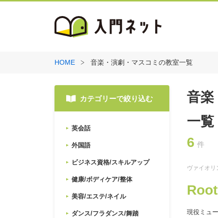
HOME
音楽・演劇・マスコミの教室一覧
音楽
カテゴリーで絞り込む
一覧
英会話
6
件
外国語
ビジネス資格/スキルアップ
ヴァイオリ
健康/ボディケア/整体
Ro
美容/エステ/ネイル
現役ミュ
ダンス/フラダンス/舞踏