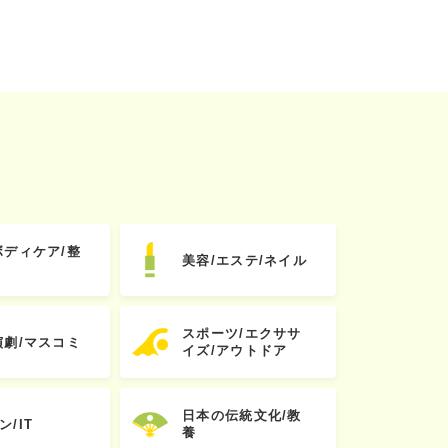
ボディケア/整
美容/エステ/ネイル
スポーツ/エクササ
演劇/マスコミ
イズ/アウトドア
日本の伝統文化/教
ン/IT
養