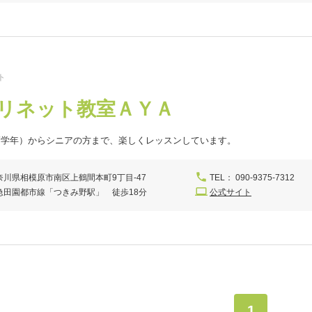
ト
リネット教室ＡＹＡ
高学年）からシニアの方まで、楽しくレッスンしています。
奈川県相模原市南区上鶴間本町9丁目-47
TEL： 090-9375-7312
急田園都市線「つきみ野駅」 徒歩18分
公式サイト
1