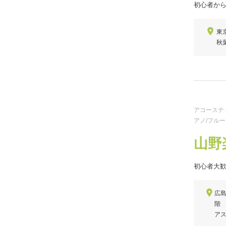
初心者か
東
秋
アコースティ
アノ/フルー
山野
初心者大歓
広島
階
ア