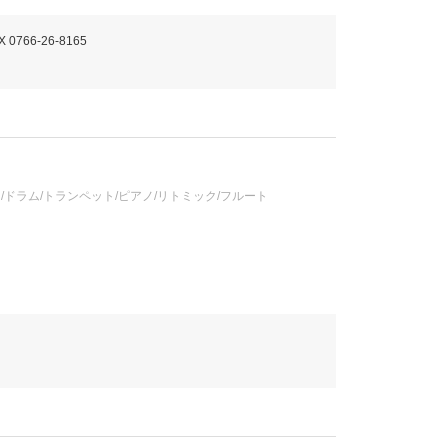
X 0766-26-8165
/ドラム/トランペット/ピアノ/リトミック/フルート