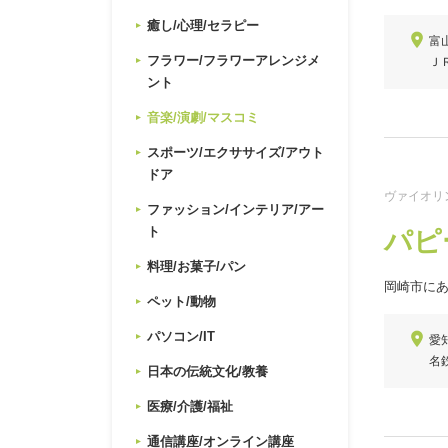
癒し/心理/セラピー
富
フラワー/フラワーアレンジメ
Ｊ
ント
音楽/演劇/マスコミ
スポーツ/エクササイズ/アウト
ドア
ヴァイオリン
ファッション/インテリア/アー
ト
パピ
料理/お菓子/パン
岡崎市に
ペット/動物
パソコン/IT
愛
名
日本の伝統文化/教養
医療/介護/福祉
通信講座/オンライン講座