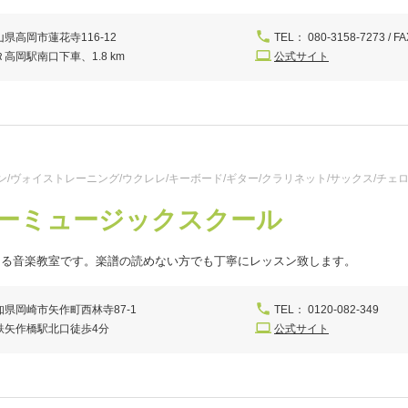
山県高岡市蓮花寺116-12
TEL： 080-3158-7273 / FA
Ｒ高岡駅南口下車、1.8 km
公式サイト
/ヴォイストレーニング/ウクレレ/キーボード/ギター/クラリネット/サックス/チェロ
ーミュージックスクール
ある音楽教室です。楽譜の読めない方でも丁寧にレッスン致します。
知県岡崎市矢作町西林寺87-1
TEL： 0120-082-349
鉄矢作橋駅北口徒歩4分
公式サイト