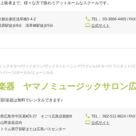
ら上級者まで、様々な方で賑わうアットホームなスクールです。
京都台東区浅草橋5-4-2
TEL： 03-3866-4465 / FAX
葉原駅徒歩8分 浅草橋駅徒歩5分
公式サイト
ックギター/ヴァイオリン/ヴォイストレーニング/ウクレレ/ギター/クラリネット/ゴス
ト/ベース/ボーカル/ミュージカル
楽器 ヤマノミュージックサロン
迎!楽器は無料でレンタルできます♪
県広島市中区基町6-27 そごう広島店新館9
TEL： 082-511-8624 / FAX
 山野楽器店内
公式サイト
ストラム県庁前駅または広島バスセンター